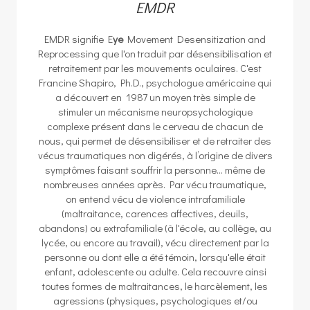
EMDR
EMDR signifie E
ye
Movement Desensitization and
Reprocessing que l'on traduit par désensibilisation et
retraitement par les mouvements oculaires. C'est
Francine Shapiro, Ph.D., psychologue américaine qui
a découvert en 1987 un moyen très simple de
stimuler un mécanisme neuropsychologique
complexe présent dans le cerveau de chacun de
nous, qui permet de désensibiliser et de retraiter des
vécus traumatiques non digérés, à l’origine de divers
symptômes faisant souffrir la personne... même de
nombreuses années après. Par vécu traumatique,
on entend vécu de violence intrafamiliale
(maltraitance, carences affectives, deuils,
abandons) ou extrafamiliale (à l'école, au collège, au
lycée, ou encore au travail), vécu directement par la
personne ou dont elle a été témoin, lorsqu'elle était
enfant, adolescente ou adulte. Cela recouvre ainsi
toutes formes de maltraitances, le harcèlement, les
agressions (physiques, psychologiques et/ou